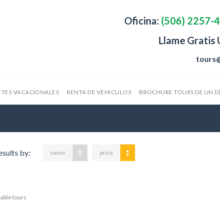
Oficina:
(506) 2257-
Llame Gratis
tours
TES VACACIONALES
RENTA DE VEHICULOS
BROCHURE TOURS DE UN D
esults by:
name
price
lable tours