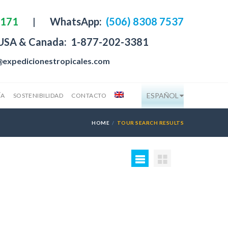
4171
|
WhatsApp:
(506) 8308 7537
 USA & Canada:
1-877-202-3381
@expedicionestropicales.com
ESPAÑOL
ÍA
SOSTENIBILIDAD
CONTACTO
HOME
TOUR SEARCH RESULTS