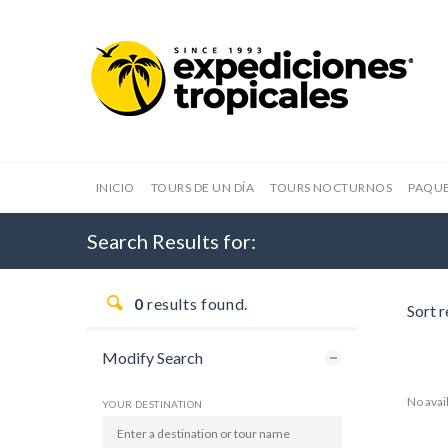
INICIO
TOURS DE UN DÍA
TOURS NOCTURNOS
PAQUE
Search Results for:
0
results found.
Sort r
Modify Search
No avai
YOUR DESTINATION