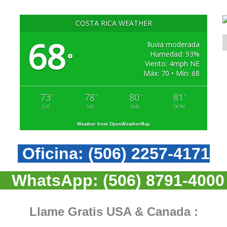
COSTA RICA WEATHER
68
lluvia moderada
Humedad: 93%
°
Viento: 4mph NE
Máx: 70 • Mín: 68
73
78
80
81
°
°
°
°
JUE
VIE
SAB
DOM
Weather from OpenWeatherMap
Oficina:
(506) 2257-4171
WhatsApp:
(506) 8791-4000
Llame Gratis USA & Canada :