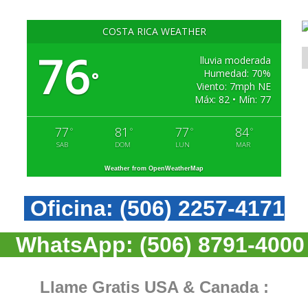
COSTA RICA WEATHER
76
lluvia moderada
Humedad: 70%
°
Viento: 7mph NE
Máx: 82 • Mín: 77
77
81
77
84
°
°
°
°
SAB
DOM
LUN
MAR
Weather from OpenWeatherMap
Oficina:
(506) 2257-4171
WhatsApp:
(506) 8791-4000
Llame Gratis USA & Canada :