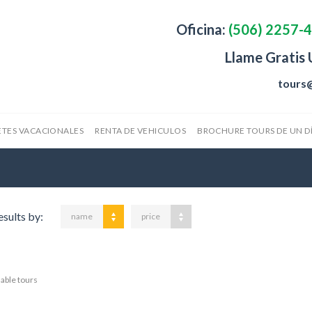
Oficina:
(506) 2257-
Llame Gratis
tours
TES VACACIONALES
RENTA DE VEHICULOS
BROCHURE TOURS DE UN D
esults by:
name
price
lable tours