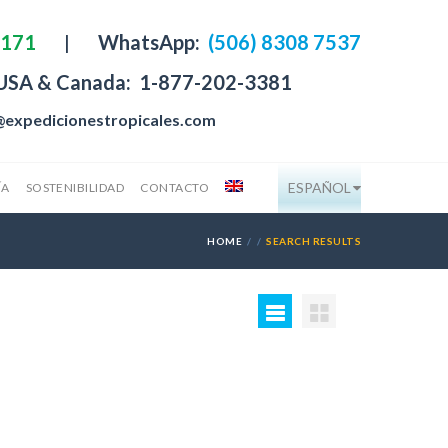
4171
|
WhatsApp:
(506) 8308 7537
 USA & Canada:
1-877-202-3381
@expedicionestropicales.com
ESPAÑOL
ÍA
SOSTENIBILIDAD
CONTACTO
HOME
SEARCH RESULTS