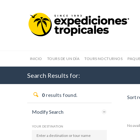
INICIO
TOURS DE UN DÍA
TOURS NOCTURNOS
PAQUE
Search Results for:
0
results found.
Sort r
Modify Search
No avai
YOUR DESTINATION