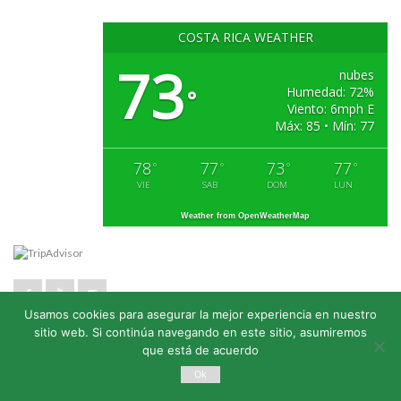
COSTA RICA WEATHER
73
nubes
Humedad: 72%
°
Viento: 6mph E
Máx: 85 • Mín: 77
78
77
73
77
°
°
°
°
VIE
SAB
DOM
LUN
Weather from OpenWeatherMap
Usamos cookies para asegurar la mejor experiencia en nuestro
sitio web. Si continúa navegando en este sitio, asumiremos
Oficina:
(506) 2257-4171
que está de acuerdo
Ok
WhatsApp:
(506) 8791-