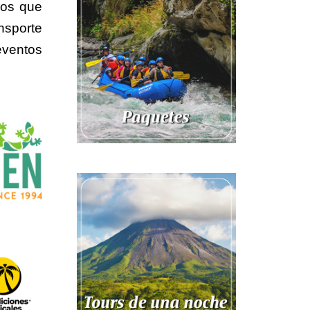
ios que
nsporte
eventos