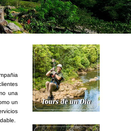
ompañia
lientes
omo una
Como un
rvicios
idable.