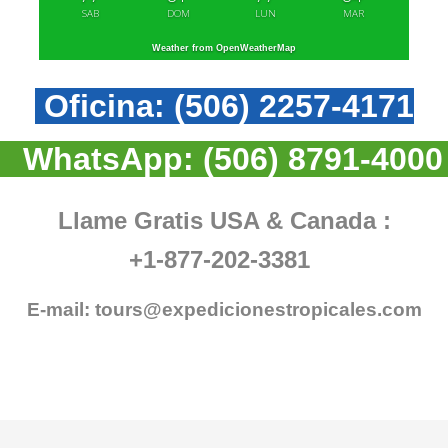
SAB
DOM
LUN
MAR
Weather from OpenWeatherMap
Oficina:
(506) 2257-4171
WhatsApp:
(506) 8791-4000
Llame Gratis USA & Canada :
+1-877-202-3381
E-mail:
tours@expedicionestropicales.com