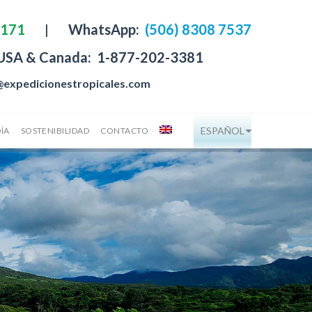
4171
|
WhatsApp:
(506) 8308 7537
 USA & Canada:
1-877-202-3381
@expedicionestropicales.com
ESPAÑOL
ÍA
SOSTENIBILIDAD
CONTACTO