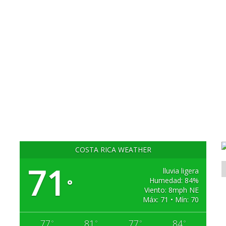
COSTA RICA WEATHER
71
lluvia ligera
Humedad: 84%
°
Viento: 8mph NE
Máx: 71 • Mín: 70
77
81
77
84
°
°
°
°