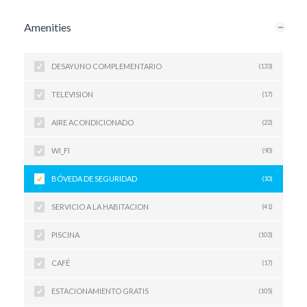
Amenities
DESAYUNO COMPLEMENTARIO
(133)
TELEVISION
(17)
AIRE ACONDICIONADO
(22)
WI_FI
(90)
BÓVEDA DE SEGURIDAD
(10)
SERVICIO A LA HABITACION
(41)
PISCINA
(103)
CAFÉ
(17)
ESTACIONAMIENTO GRATIS
(105)