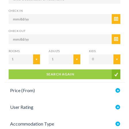
CHECK IN
CHECK OUT
ROOMS
ADULTS
KIDS
1
1
0
SEARCH AGAIN
Price (From)
User Rating
Accommodation Type