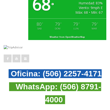
68
Humedad: 83%
°
Viento: 9mph E
Máx: 68 • Mín: 67
80
79
79
79
°
°
°
°
SAB
DOM
LUN
MAR
Weather from OpenWeatherMap
Oficina:
(506) 2257-4171
WhatsApp:
(506) 8791-
4000