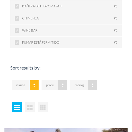
BAÑERA DE HIDROMASAJE
(1)
CHIMENEA
(1)
WINE BAR
(1)
FUMAR ESTÁ PERMITIDO
(0)
Sort results by:
name
price
rating