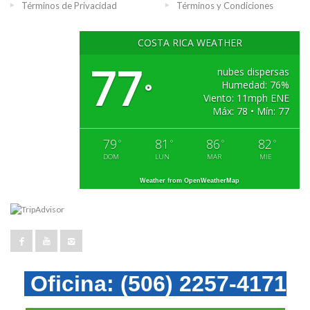
Términos de Privacidad
Términos y Condiciones
COSTA RICA WEATHER
77
nubes dispersas
Humedad: 76%
°
Viento: 11mph ENE
Máx: 78 • Mín: 77
79
81
86
82
°
°
°
°
DOM
LUN
MAR
MIE
Weather from OpenWeatherMap
Oficina:
(506) 2257-4171