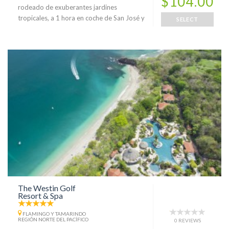
$104.00
rodeado de exuberantes jardines
tropicales, a 1 hora en coche de San José y
SELECT
The Westin Golf
Resort & Spa
FLAMINGO Y TAMARINDO
REGIÓN NORTE DEL PACÍFICO
0 REVIEWS