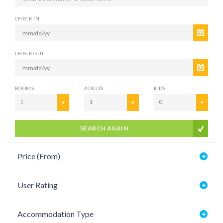
CHECK IN
CHECK OUT
ROOMS
ADULTS
KIDS
1
1
0
SEARCH AGAIN
Price (From)
User Rating
Accommodation Type