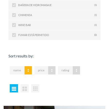
BAÑERA DE HIDROMASAJE
(1)
CHIMENEA
(1)
WINE BAR
(1)
FUMAR ESTÁ PERMITIDO
(0)
Sort results by:
name
price
rating