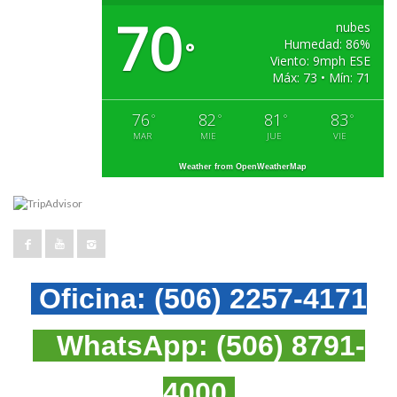
70
nubes
Humedad: 86%
°
Viento: 9mph ESE
Máx: 73 • Mín: 71
76
82
81
83
°
°
°
°
MAR
MIE
JUE
VIE
Weather from OpenWeatherMap
Oficina:
(506) 2257-4171
WhatsApp:
(506) 8791-
4000