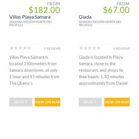
FROM
FROM
$182.00
$67.00
Villas Playa Samara
Giada
SAMARA REGIÓN NORTE DEL
SAMARA REGIÓN NORTE DEL
PACÍFICO
PACÍFICO
0 REVIEWS
0 REVIEWS
Villas Playa Samara is
Giada is located in Playa
located 3 Kilometers from
Samara, close to the
Samara downtown, at only
restaurant, and shops to
1 hour and 45 minutes from
thee beach. 1.30 minutes
The Liberia´s
approximately from Daniel
SELECT
VIEW ON MAP
SELECT
VIEW ON MAP