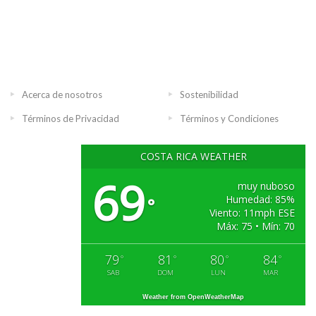
Acerca de nosotros
Sostenibilidad
Términos de Privacidad
Términos y Condiciones
COSTA RICA WEATHER
69
muy nuboso
Humedad: 85%
°
Viento: 11mph ESE
Máx: 75 • Mín: 70
79
81
80
84
°
°
°
°
SAB
DOM
LUN
MAR
Weather from OpenWeatherMap