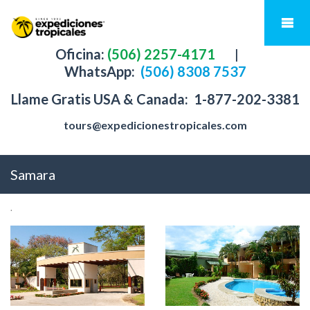
Oficina:
(506) 2257-4171
|
WhatsApp:
(506) 8308 7537
Llame Gratis USA & Canada:
1-877-202-3381
tours@expedicionestropicales.com
Samara
.