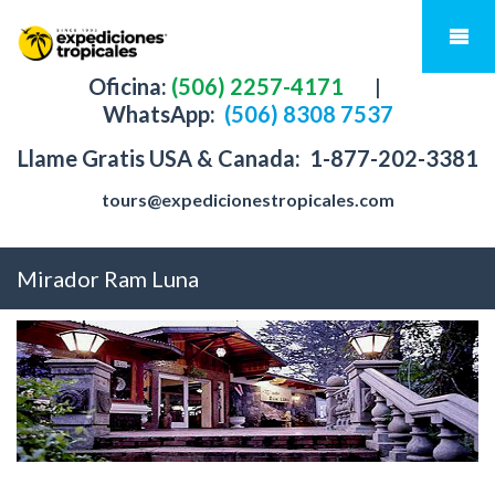
Oficina:
(506) 2257-4171
|
WhatsApp:
(506) 8308 7537
Llame Gratis USA & Canada:
1-877-202-3381
tours@expedicionestropicales.com
Mirador Ram Luna