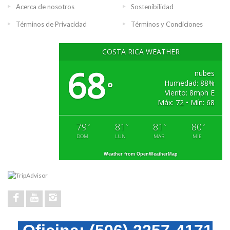
Acerca de nosotros
Sostenibilidad
Términos de Privacidad
Términos y Condiciones
COSTA RICA WEATHER
68
nubes
Humedad: 88%
°
Viento: 8mph E
Máx: 72 • Mín: 68
79
81
81
80
°
°
°
°
DOM
LUN
MAR
MIE
Weather from OpenWeatherMap