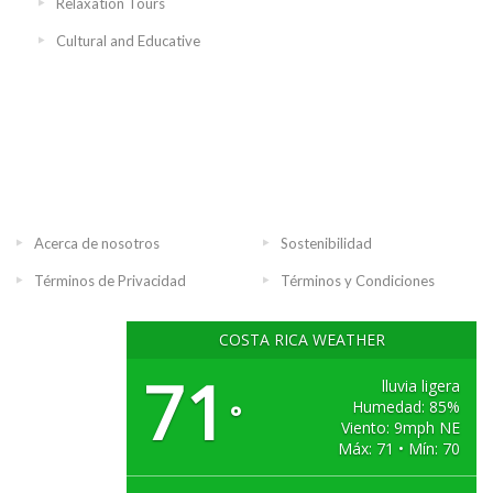
Relaxation Tours
Cultural and Educative
Acerca de nosotros
Sostenibilidad
Términos de Privacidad
Términos y Condiciones
COSTA RICA WEATHER
71
lluvia ligera
Humedad: 85%
°
Viento: 9mph NE
Máx: 71 • Mín: 70