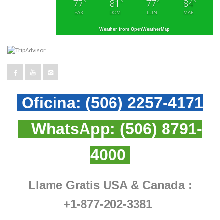
77
81
77
84
°
°
°
°
SAB
DOM
LUN
MAR
Weather from OpenWeatherMap
Oficina:
(506) 2257-4171
WhatsApp:
(506) 8791-
4000
Llame Gratis USA & Canada :
+1-877-202-3381