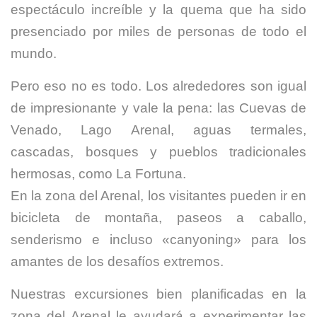
espectáculo increíble
y la quema
que ha sido
presenciado por
miles de personas
de todo el
mundo
.
Pero eso no es todo.
Los alrededores son
igual
de impresionante
y vale la pena
:
las Cuevas
de
Venado
,
Lago
Arenal
,
aguas termales
,
cascadas, bosques
y pueblos
tradicionales
hermosas
, como La
Fortuna
.
En
la zona del Arenal
, los visitantes pueden
ir en
bicicleta de
montaña, paseos a
caballo,
senderismo
e incluso «
canyoning
»
para los
amantes de
los desafíos extremos
.
Nuestras excursiones
bien planificadas
en
la
zona del Arenal
le
ayudará a experimentar
las