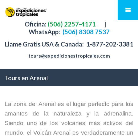
Oficina:
(506) 2257-4171
|
WhatsApp:
(506) 8308 7537
Llame Gratis USA & Canada:
1-877-202-3381
tours@expedicionestropicales.com
Tours en Arenal
La
zona del Arenal
es el lugar perfecto
para los
amantes de la naturaleza
y
la adrenalina
.
Siendo uno de los
volcanes más
activos del
mundo
,
el Volcán Arenal
es verdaderamente
un