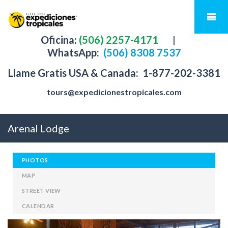
Oficina:
(506) 2257-4171
|
WhatsApp:
(506) 8308 7537
Llame Gratis USA & Canada:
1-877-202-3381
tours@expedicionestropicales.com
Arenal Lodge
PHOTOS
MAP
STREET VIEW
CALENDAR