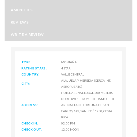
AMENITIES
REVIEWS
WRITE A REVIEW
TYPE:
MONTAÑA
RATING STARS:
4 STAR
COUNTRY:
VALLE CENTRAL
ALAJUELA Y HEREDIA (CERCA INT.
CITY:
AEROPUERTO)
HOTEL ARENAL LODGE 200 METERS
NORTHWEST FROM THE DAM OF THE
ADDRESS:
ARENAL LAKE, FORTUNA DE SAN
CARLOS, 142, SAN JOSÉ 1250, COSTA
RICA
CHECK IN:
02:00 PM
CHECK OUT:
12:00 NOON