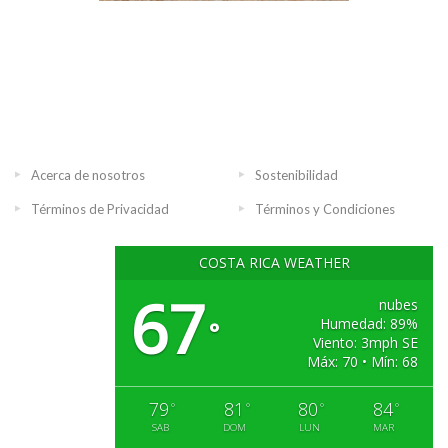
Acerca de nosotros
Sostenibilidad
Términos de Privacidad
Términos y Condiciones
COSTA RICA WEATHER
67
nubes
Humedad: 89%
°
Viento: 3mph SE
Máx: 70 • Mín: 68
79
81
80
84
°
°
°
°
SAB
DOM
LUN
MAR