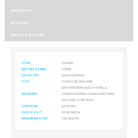
AMENITIES
REVIEWS
WRITE A REVIEW
TYPE:
CIUDAD
RATING STARS:
3 STAR
COUNTRY:
VALLE CENTRAL
CITY:
CIUDAD DE SAN JOSÉ
BEST WESTERN IRAZÚ HOTEL &
ADDRESS:
CASINO GENERAL CANAS HWY KM3,
SAN JOSÉ, COSTA RICA
CHECK IN:
02:00 PM
CHECK OUT:
12:00 NOON
MINIMUM STAY:
112 NIGHTS