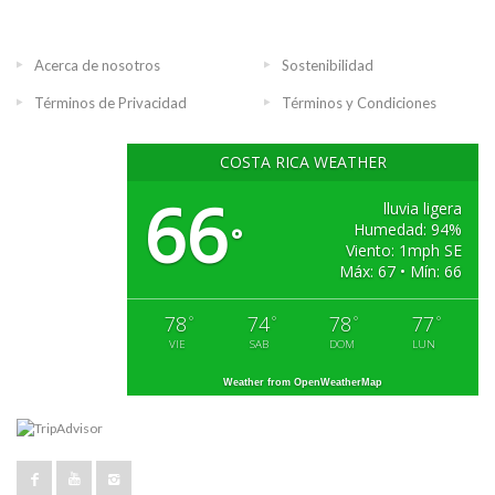
Acerca de nosotros
Sostenibilidad
Términos de Privacidad
Términos y Condiciones
COSTA RICA WEATHER
66
lluvia ligera
Humedad: 94%
°
Viento: 1mph SE
Máx: 67 • Mín: 66
78
74
78
77
°
°
°
°
VIE
SAB
DOM
LUN
Weather from OpenWeatherMap