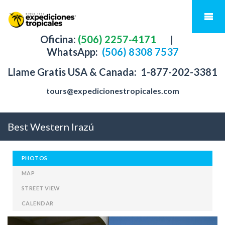
Oficina:
(506) 2257-4171
|
WhatsApp:
(506) 8308 7537
Llame Gratis USA & Canada:
1-877-202-3381
tours@expedicionestropicales.com
Best Western Irazú
PHOTOS
MAP
STREET VIEW
CALENDAR