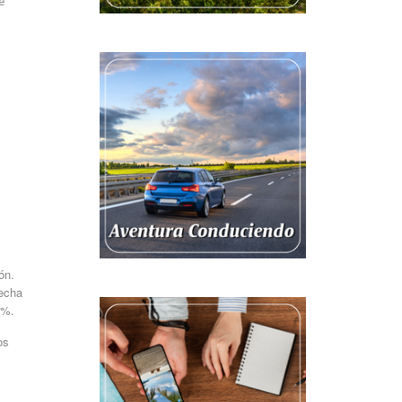
e
ón.
hecha
0%.
os