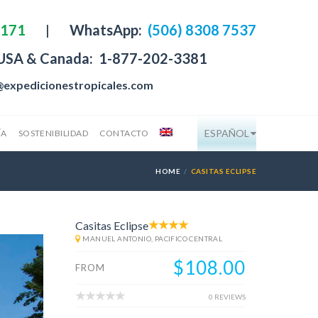
4171
|
WhatsApp:
(506) 8308 7537
 USA & Canada:
1-877-202-3381
@expedicionestropicales.com
ESPAÑOL
ÍA
SOSTENIBILIDAD
CONTACTO
HOME
CASITAS ECLIPSE
Casitas Eclipse
MANUEL ANTONIO, PACIFICO CENTRAL
$108.00
FROM
0 REVIEWS