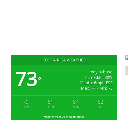
COSTA RICA WEATHER
73
muy nuboso
Humedad: 80%
°
Viento: 6mph ESE
Máx: 77 • Mín: 73
79
81
84
82
°
°
°
°
DOM
LUN
MAR
MIE
Weather from OpenWeatherMap