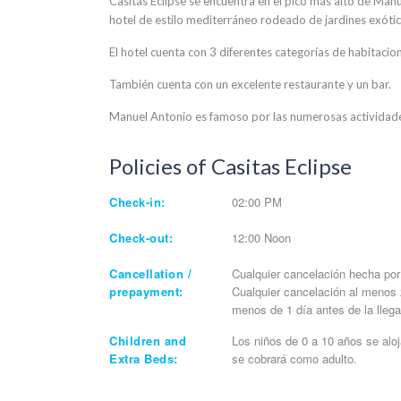
Casitas Eclipse se encuentra en el pico más alto de Man
hotel de estilo mediterráneo rodeado de jardines exótic
El hotel cuenta con 3 diferentes categorías de habitacion
También cuenta con un excelente restaurante y un bar.
Manuel Antonio es famoso por las numerosas actividades 
Policies of Casitas Eclipse
Check-in:
02:00 PM
Check-out:
12:00 Noon
Cancellation /
Cualquier cancelación hecha por 
prepayment:
Cualquier cancelación al menos 
menos de 1 día antes de la lleg
Children and
Los niños de 0 a 10 años se alo
Extra Beds:
se cobrará como adulto.