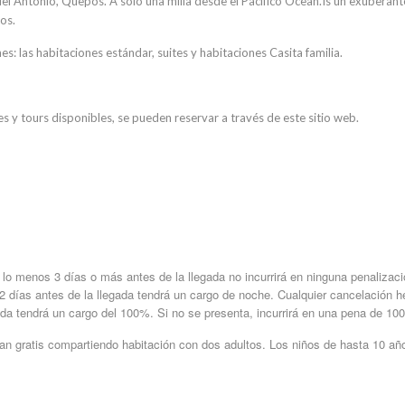
uel Antonio, Quepos. A sólo una milla desde el Pacífico Ocean.Is un exuberant
os.
es: las habitaciones estándar, suites y habitaciones Casita familia.
y tours disponibles, se pueden reservar a través de este sitio web.
lo menos 3 días o más antes de la llegada no incurrirá en ninguna penalizaci
2 días antes de la llegada tendrá un cargo de noche. Cualquier cancelación 
ada tendrá un cargo del 100%. Si no se presenta, incurrirá en una pena de 10
jan gratis compartiendo habitación con dos adultos. Los niños de hasta 10 añ