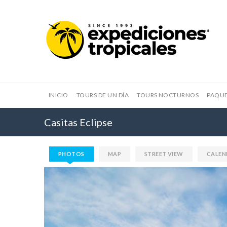
INICIO
TOURS DE UN DÍA
TOURS NOCTURNOS
PAQUE
Casitas Eclipse
PHOTOS
MAP
STREET VIEW
CALEN