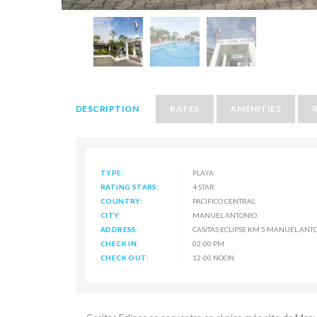
DESCRIPTION
RATES
AMENITIES
TYPE:
PLAYA
RATING STARS:
4 STAR
COUNTRY:
PACIFICO CENTRAL
CITY:
MANUEL ANTONIO
ADDRESS:
CASITAS ECLIPSE KM 5 MANUEL ANTO
CHECK IN:
02:00 PM
CHECK OUT:
12:00 NOON