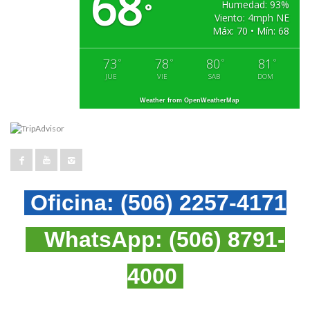
68
Humedad: 93%
°
Viento: 4mph NE
Máx: 70 • Mín: 68
73
78
80
81
°
°
°
°
JUE
VIE
SAB
DOM
Weather from OpenWeatherMap
Oficina:
(506) 2257-4171
WhatsApp:
(506) 8791-
4000