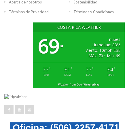
Acerca de nosotros
Sostenibilidad
Términos de Privacidad
Términos y Condiciones
COSTA RICA WEATHER
69
nubes
Humedad: 83%
°
Viento: 10mph ESE
Máx: 70 • Mín: 69
77
81
77
84
°
°
°
°
SAB
DOM
LUN
MAR
Weather from OpenWeatherMap
Oficina:
(506) 2257-4171