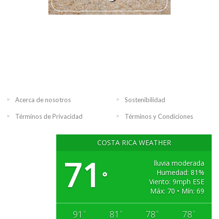
Acerca de nosotros
Sostenibilidad
Términos de Privacidad
Términos y Condiciones
COSTA RICA WEATHER
71
lluvia moderada
Humedad: 81%
°
Viento: 9mph ESE
Máx: 70 • Mín: 69
91
81
78
78
°
°
°
°