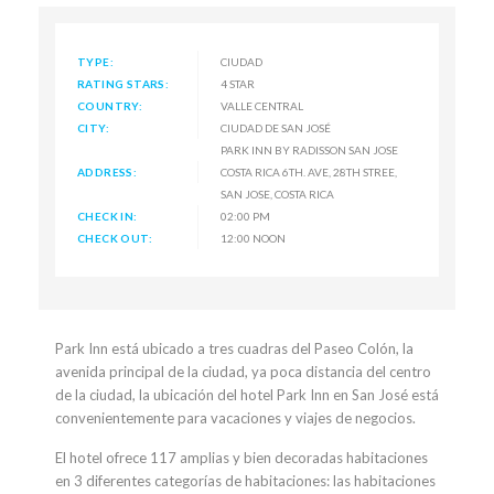
TYPE:
CIUDAD
RATING STARS:
4 STAR
COUNTRY:
VALLE CENTRAL
CITY:
CIUDAD DE SAN JOSÉ
PARK INN BY RADISSON SAN JOSE
ADDRESS:
COSTA RICA 6TH. AVE, 28TH STREE,
SAN JOSE, COSTA RICA
CHECK IN:
02:00 PM
CHECK OUT:
12:00 NOON
Park Inn está ubicado a tres cuadras del Paseo Colón, la
avenida principal de la ciudad, ya poca distancia del centro
de la ciudad, la ubicación del hotel Park Inn en San José está
convenientemente para vacaciones y viajes de negocios.
El hotel ofrece 117 amplias y bien decoradas habitaciones
en 3 diferentes categorías de habitaciones: las habitaciones