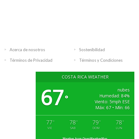
Acerca de nosotros
Sostenibilidad
Términos de Privacidad
Términos y Condiciones
COSTA RICA WEATHER
67
nubes
Humedad: 84%
°
Viento: 5mph ESE
Máx: 67 • Mín: 66
77
78
79
78
°
°
°
°
VIE
SAB
DOM
LUN
Weather from OpenWeatherMap