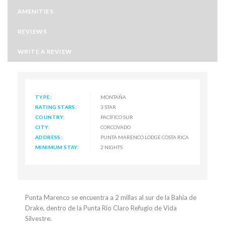
AMENITIES
REVIEWS
WRITE A REVIEW
TYPE:
MONTAÑA
RATING STARS:
3 STAR
COUNTRY:
PACÍFICO SUR
CITY:
CORCOVADO
ADDRESS:
PUNTA MARENCO LODGE COSTA RICA
MINIMUM STAY:
2 NIGHTS
Punta Marenco se encuentra a 2 millas al sur de la Bahía de
Drake, dentro de la Punta Río Claro Refugio de Vida
Silvestre.