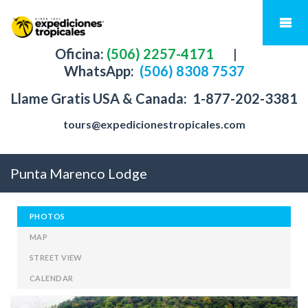
Oficina:
(506) 2257-4171
|
WhatsApp:
(506) 8308 7537
Llame Gratis USA & Canada:
1-877-202-3381
tours@expedicionestropicales.com
Punta Marenco Lodge
PHOTOS
MAP
STREET VIEW
CALENDAR