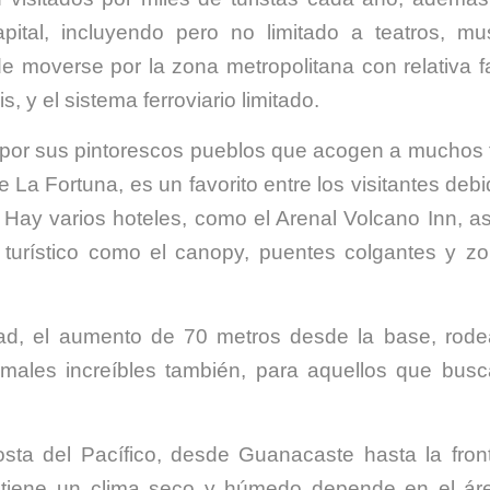
pital, incluyendo pero no limitado a teatros, m
 moverse por la zona metropolitana con relativa fa
, y el sistema ferroviario limitado.
s por sus pintorescos pueblos que acogen a muchos t
 La Fortuna, es un favorito entre los visitantes deb
 Hay varios hoteles, como el Arenal Volcano Inn, a
s turístico como el canopy, puentes colgantes y z
dad, el aumento de 70 metros desde la base, rod
rmales increíbles también, para aquellos que bus
costa del Pacífico, desde Guanacaste hasta la fron
l tiene un clima seco y húmedo depende en el ár