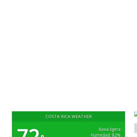
COSTA RICA WEATHER
72
lluvia ligera
Humedad: 82%