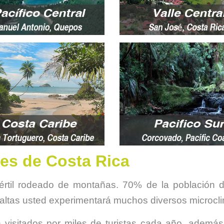
es de Costa Rica
 fértil rodeado de montañas. 70% de la población d
as altas usted experimentará muchos diversos microcl
visitados por miles de turistas cada año, además