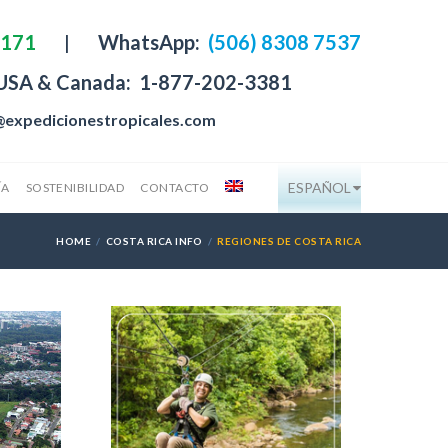
4171
|
WhatsApp:
(506) 8308 7537
 USA & Canada:
1-877-202-3381
@expedicionestropicales.com
ESPAÑOL
ÍA
SOSTENIBILIDAD
CONTACTO
HOME
COSTA RICA INFO
REGIONES DE COSTA RICA