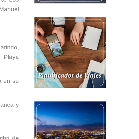
 Manuel
arindo,
y Playa
a en su
lanca y
ibri de