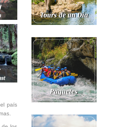
el país
imas.
 de los