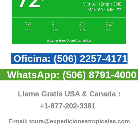
°
Viento: 12mph ENE
Máx: 80 • Mín: 72
79
81
80
84
°
°
°
°
SAB
DOM
LUN
MAR
Weather from OpenWeatherMap
Oficina:
(506) 2257-4171
WhatsApp:
(506) 8791-4000
Llame Gratis USA & Canada :
+1-877-202-3381
E-mail:
tours@expedicionestropicales.com