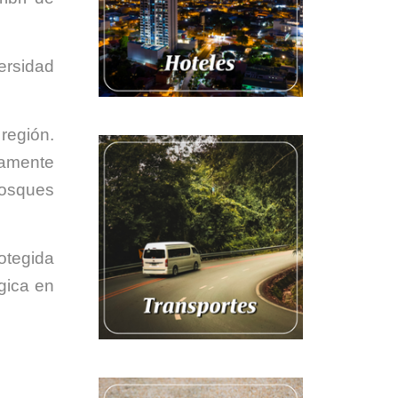
ersidad
región.
vamente
bosques
otegida
gica en