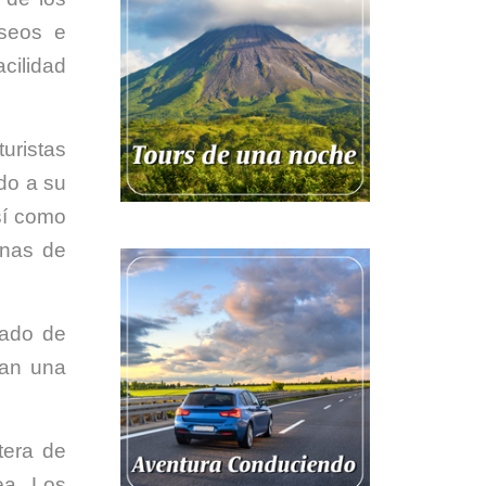
useos e
cilidad
uristas
ido a su
sí como
onas de
eado de
can una
tera de
ea. Los