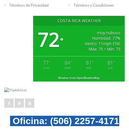
Términos de Privacidad
Términos y Condiciones
COSTA RICA WEATHER
72
muy nuboso
Humedad: 77%
°
Viento: 11mph ENE
Máx: 75 • Mín: 73
77
84
81
81
°
°
°
°
LUN
MAR
MIE
JUE
Weather from OpenWeatherMap
Oficina:
(506) 2257-4171