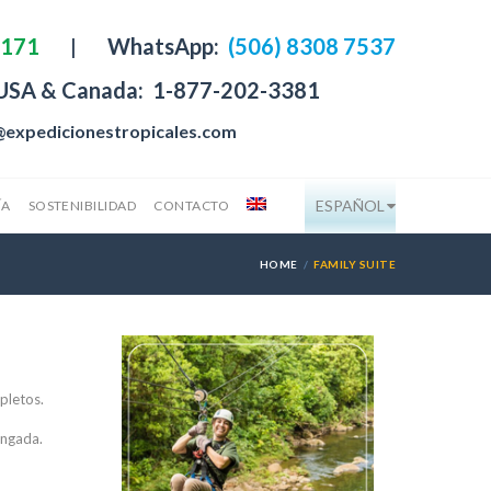
4171
|
WhatsApp:
(506) 8308 7537
 USA & Canada:
1-877-202-3381
@expedicionestropicales.com
ESPAÑOL
ÍA
SOSTENIBILIDAD
CONTACTO
HOME
FAMILY SUITE
pletos.
ongada.