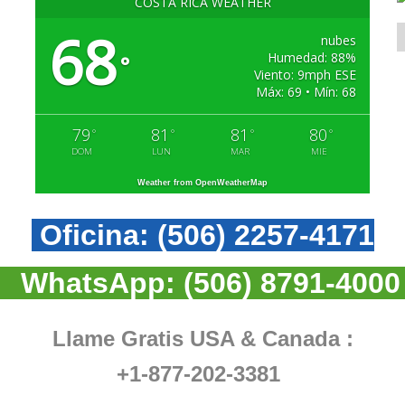
COSTA RICA WEATHER
68
nubes
Humedad: 88%
°
Viento: 9mph ESE
Máx: 69 • Mín: 68
79
81
81
80
°
°
°
°
DOM
LUN
MAR
MIE
Weather from OpenWeatherMap
Oficina:
(506) 2257-4171
WhatsApp:
(506) 8791-4000
Llame Gratis USA & Canada :
+1-877-202-3381