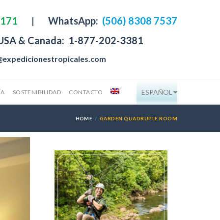
4171
|
WhatsApp:
(506) 8308 7537
 USA & Canada:
1-877-202-3381
@expedicionestropicales.com
ESPAÑOL
ÍA
SOSTENIBILIDAD
CONTACTO
HOME
GARDEN QUADRUPLE ROOM