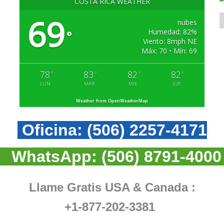
COSTA RICA WEATHER
69
nubes
Humedad: 82%
°
Viento: 8mph NE
Máx: 70 • Mín: 69
78
83
82
82
°
°
°
°
LUN
MAR
MIE
JUE
Weather from OpenWeatherMap
Oficina:
(506) 2257-4171
WhatsApp:
(506) 8791-4000
Llame Gratis USA & Canada :
+1-877-202-3381