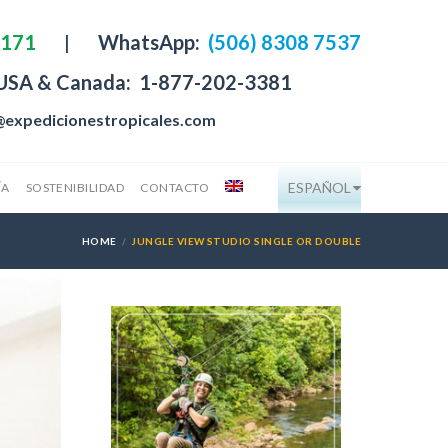
4171
|
WhatsApp:
(506) 8308 7537
 USA & Canada:
1-877-202-3381
@expedicionestropicales.com
ESPAÑOL
ÍA
SOSTENIBILIDAD
CONTACTO
HOME
JUNGLE VIEW STUDIO SINGLE OR DOUBLE