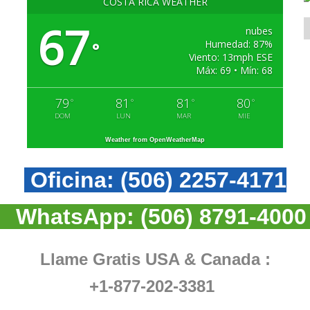
COSTA RICA WEATHER
67
nubes
Humedad: 87%
°
Viento: 13mph ESE
Máx: 69 • Mín: 68
79
81
81
80
°
°
°
°
DOM
LUN
MAR
MIE
Weather from OpenWeatherMap
Oficina:
(506) 2257-4171
WhatsApp:
(506) 8791-4000
Llame Gratis USA & Canada :
+1-877-202-3381