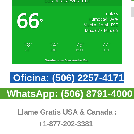
COSTA RICA WEATHER
66
nubes
Humedad: 94%
°
Viento: 1mph ESE
Máx: 67 • Mín: 66
78
74
78
77
°
°
°
°
VIE
SAB
DOM
LUN
Weather from OpenWeatherMap
Oficina:
(506) 2257-4171
WhatsApp:
(506) 8791-4000
Llame Gratis USA & Canada :
+1-877-202-3381