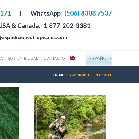
4171
|
WhatsApp:
(506) 8308 7537
 USA & Canada:
1-877-202-3381
@expedicionestropicales.com
ESPAÑOL
ÍA
SOSTENIBILIDAD
CONTACTO
HOME
QUADRUPLE TENT SUITE