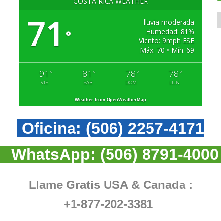
COSTA RICA WEATHER
71
lluvia moderada
Humedad: 81%
°
Viento: 9mph ESE
Máx: 70 • Mín: 69
91
81
78
78
°
°
°
°
VIE
SAB
DOM
LUN
Weather from OpenWeatherMap
Oficina:
(506) 2257-4171
WhatsApp:
(506) 8791-4000
Llame Gratis USA & Canada :
+1-877-202-3381