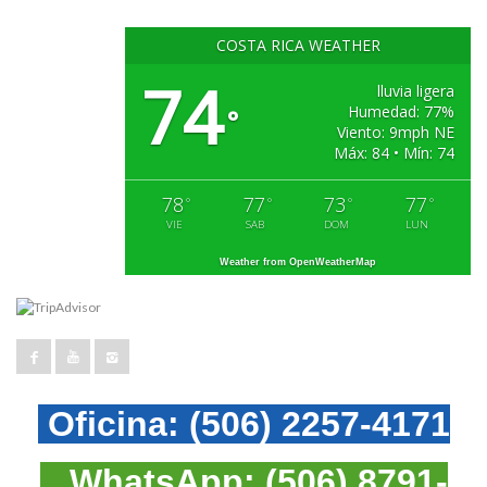
COSTA RICA WEATHER
74
lluvia ligera
Humedad: 77%
°
Viento: 9mph NE
Máx: 84 • Mín: 74
78
77
73
77
°
°
°
°
VIE
SAB
DOM
LUN
Weather from OpenWeatherMap
Oficina:
(506) 2257-4171
WhatsApp:
(506) 8791-