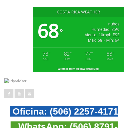
COSTA RICA WEATHER
68
nubes
Humedad: 85%
°
Viento: 10mph ESE
Máx: 68 • Mín: 64
78
82
77
83
°
°
°
°
SAB
DOM
LUN
MAR
Weather from OpenWeatherMap
Oficina:
(506) 2257-4171
WhatsApp:
(506) 8791-