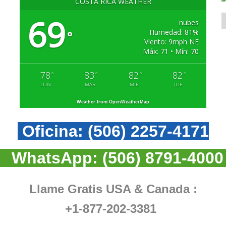
COSTA RICA WEATHER
69
nubes
Humedad: 81%
°
Viento: 9mph NE
Máx: 71 • Mín: 70
78
83
82
82
°
°
°
°
LUN
MAR
MIE
JUE
Weather from OpenWeatherMap
Oficina:
(506) 2257-4171
WhatsApp:
(506) 8791-4000
Llame Gratis USA & Canada :
+1-877-202-3381