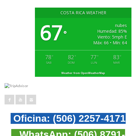
COSTA RICA WEATHER
67
nubes
Humedad: 85%
°
Viento: 5mph E
Máx: 66 • Mín: 64
78
82
77
83
°
°
°
°
SAB
DOM
LUN
MAR
Weather from OpenWeatherMap
Oficina:
(506) 2257-4171
WhatsApp:
(506) 8791-