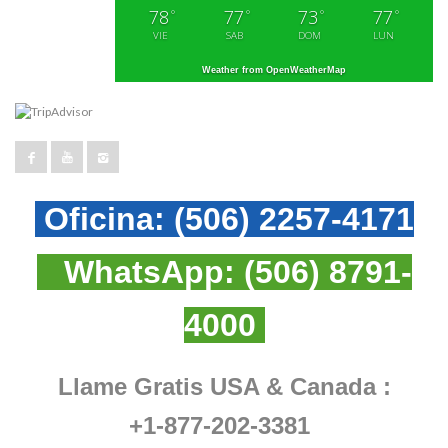
78
77
73
77
°
°
°
°
VIE
SAB
DOM
LUN
Weather from OpenWeatherMap
Oficina:
(506) 2257-4171
WhatsApp:
(506) 8791-
4000
Llame Gratis USA & Canada :
+1-877-202-3381