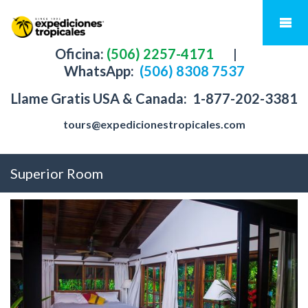
Oficina:
(506) 2257-4171
|
WhatsApp:
(506) 8308 7537
Llame Gratis USA & Canada:
1-877-202-3381
tours@expedicionestropicales.com
Superior Room