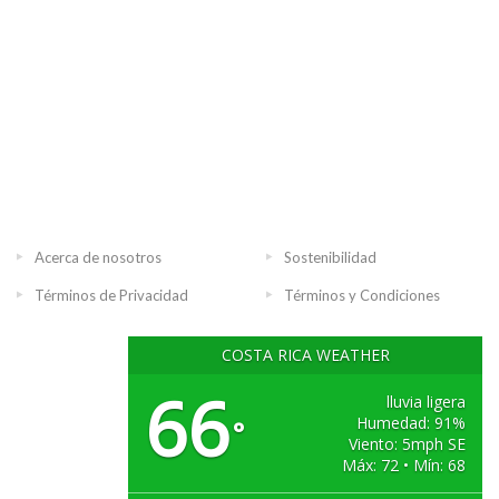
Acerca de nosotros
Sostenibilidad
Términos de Privacidad
Términos y Condiciones
COSTA RICA WEATHER
66
lluvia ligera
Humedad: 91%
°
Viento: 5mph SE
Máx: 72 • Mín: 68