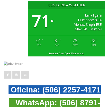
COSTA RICA WEATHER
71
lluvia ligera
Humedad: 81%
°
Viento: 3mph ESE
Máx: 70 • Mín: 69
91
81
78
78
°
°
°
°
VIE
SAB
DOM
LUN
Weather from OpenWeatherMap
Oficina:
(506) 2257-4171
WhatsApp:
(506) 8791-