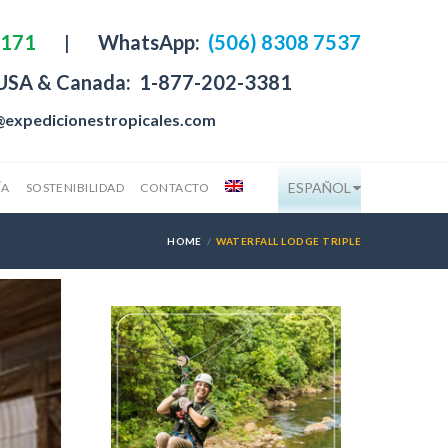
4171
|
WhatsApp:
(506) 8308 7537
 USA & Canada:
1-877-202-3381
@expedicionestropicales.com
ESPAÑOL
ÍA
SOSTENIBILIDAD
CONTACTO
HOME
WATERFALL LODGE TRIPLE