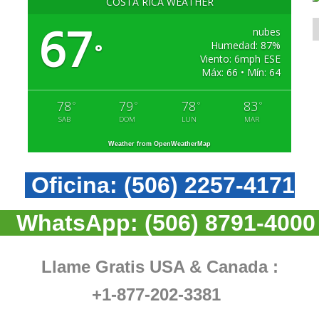
COSTA RICA WEATHER
67
nubes
Humedad: 87%
°
Viento: 6mph ESE
Máx: 66 • Mín: 64
78
79
78
83
°
°
°
°
SAB
DOM
LUN
MAR
Weather from OpenWeatherMap
Oficina:
(506) 2257-4171
WhatsApp:
(506) 8791-4000
Llame Gratis USA & Canada :
+1-877-202-3381