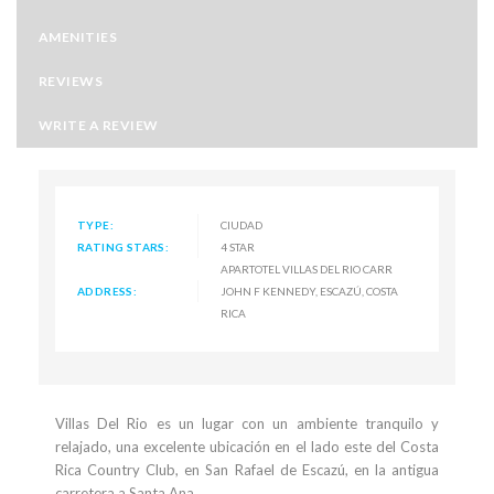
AMENITIES
REVIEWS
WRITE A REVIEW
TYPE:
CIUDAD
RATING STARS:
4 STAR
APARTOTEL VILLAS DEL RIO CARR
ADDRESS:
JOHN F KENNEDY, ESCAZÚ, COSTA
RICA
Villas Del
Rio es
un lugar con un
ambiente tranquilo
y
relajado
,
una excelente ubicación
en el lado
este del
Costa
Rica Country Club
,
en San
Rafael
de Escazú
,
en la antigua
carretera
a Santa Ana.