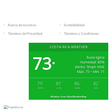
Acerca de nosotros
Sostenibilidad
Términos de Privacidad
Términos y Condiciones
COSTA RICA WEATHER
73
lluvia ligera
Humedad: 80%
°
Viento: 9mph NNE
Máx: 73 • Mín: 71
79
81
86
82
°
°
°
°
DOM
LUN
MAR
MIE
Weather from OpenWeatherMap