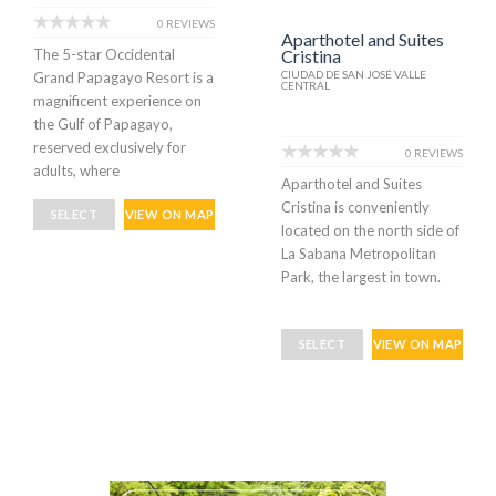
0 REVIEWS
Aparthotel and Suites
Cristina
The 5-star Occidental
CIUDAD DE SAN JOSÉ VALLE
Grand Papagayo Resort is a
CENTRAL
magnificent experience on
the Gulf of Papagayo,
reserved exclusively for
0 REVIEWS
adults, where
Aparthotel and Suites
Cristina is conveniently
SELECT
VIEW ON MAP
located on the north side of
La Sabana Metropolitan
Park, the largest in town.
SELECT
VIEW ON MAP