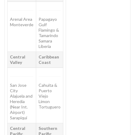
Arenal Area
Papagayo
Monteverde
Gulf
Flamingo &
Tamarindo
Samara
Liberia
Central
Caribbean
Valley
Coast
San Jose
Cahuita &
City
Puerto
Alajuela and
Viejo
Heredia
Limon
(Near Int.
Tortuguero
Airport)
Sarapiqui
Central
Southern
Pacific
Pacific