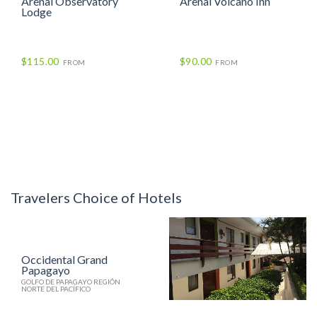
Arenal Observatory
Arenal Volcano Inn
Lodge
$115.00
$90.00
FROM
FROM
Travelers Choice of Hotels
Occidental Grand
Papagayo
GOLFO DE PAPAGAYO REGIÓN
NORTE DEL PACÍFICO