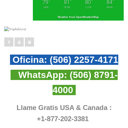
79
81
80
84
°
°
°
°
SAB
DOM
LUN
MAR
Weather from OpenWeatherMap
Oficina:
(506) 2257-4171
WhatsApp:
(506) 8791-
4000
Llame Gratis USA & Canada :
+1-877-202-3381