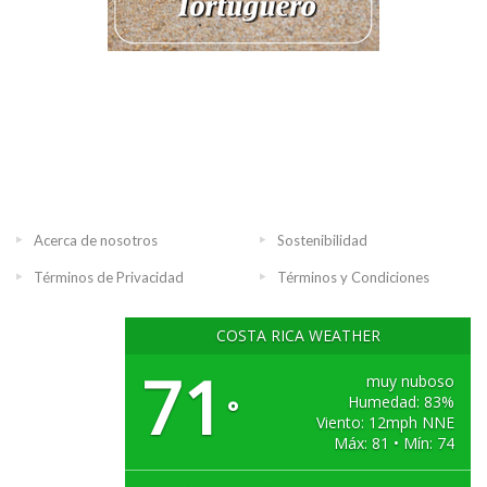
Acerca de nosotros
Sostenibilidad
Términos de Privacidad
Términos y Condiciones
COSTA RICA WEATHER
71
muy nuboso
Humedad: 83%
°
Viento: 12mph NNE
Máx: 81 • Mín: 74